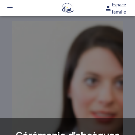
Espace
famille
ORGANISER DES OBSÈQUES
RITE MUSULMAN
RAPATRIEMENT
PRÉVOIR SES OBSÈQUES
MONUMENTS FUNÉRAIRES
SERVICES AUX FAMILLES
ESPACES HOMMAGES