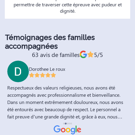
permettre de traverser cette épreuve avec pudeur et
dignité.
Témoignages des familles
accompagnées
63 avis de familles
5/5
Neely Ahmed toumbou
 nous avons été
Al hamduillah , très bon accompagnement pour le décès
et bienveillance.
de ma nièce Mariam. Respect des souhaits
ureux, nous avons
des rites religieux et des coutumes.Très à
nel a
bonne équipe . Baraka Allahu fik .
grâce à eux, nous
tiel : mon papa.
tte épreuve.