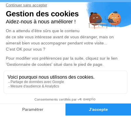
Obtenez un devis
Devis obsèques
Devis prévoyance
Devis marbrerie
Notre agence
Awa Funéraire
09 74 32 87 81
contact@awa-funeraire.fr
107 avenue Henri Fréville - CS 10704 - 35200 - Rennes
5/5 - 63 avis
Nos Services
Liens utiles
09 74 32 87 81
Demande de devis
Organiser des obsèques
Avis de décès
Monuments funéraires
Demande de rendez-vous en
agence
Services aux familles