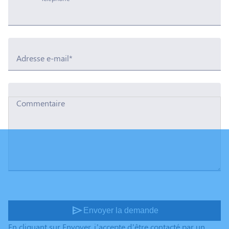
Adresse e-mail*
Commentaire
send
Envoyer la demande
En cliquant sur Envoyer, j’accepte d’être contacté par un