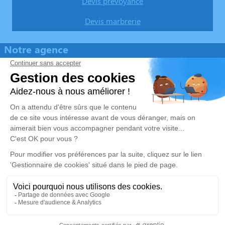
Devis prévoyance
Devis marbrerie
Notre agence
Awa Funéraire
09 74 32 87 81
contact@awa-funeraire.fr
107 avenue Henri Fréville – CS 10704 – 35200 – Rennes
5/5 – 63 avis
Nos Services
Liens utiles
Organiser des obsèques
Avis de décès
Monuments funéraires
Demande de rendez-vous en
agence
Services aux familles
Mentions légales
Politique de traitement des données personnelles
Politique d’utilisation des cookies
Gestionnaire de cookies