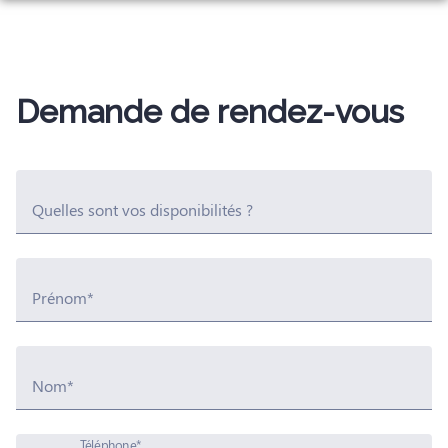
Aller
ORGANISER DES OBSÈQUES
au
contenu
RITE MUSULMAN
RAPATRIEMENT
Demande de rendez-vous
PRÉVOIR SES OBSÈQUES
MONUMENTS FUNÉRAIRES
SERVICES AUX FAMILLES
Quelles sont vos disponibilités ?
ESPACES HOMMAGES
Prénom*
Nom*
Téléphone*