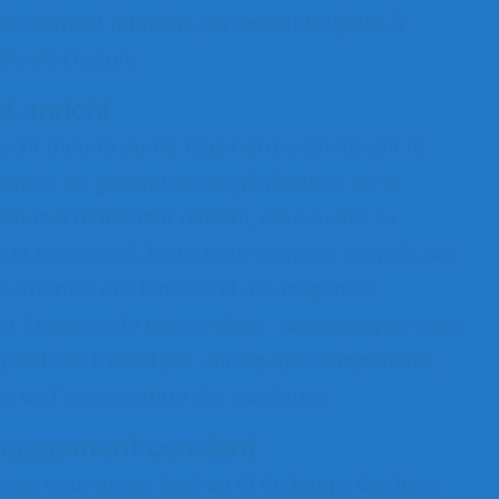
fondément humaine, en restant toujours à
its de chacun.
t enrichi
scrit dans la durée. Que notre activité soit le
ransmise de génération en génération, ou le
sionnel mûrement réfléchi, nous avons su
ire et modernité. Nous nous sommes adaptés aux
es attentes des familles et des exigences
nt l’essence de notre métier : accompagner avec
 qualité se traduit par une équipe compétente,
e de l’organisation des obsèques.
engagement constant
ire, nous avons tissé au fil du temps des liens