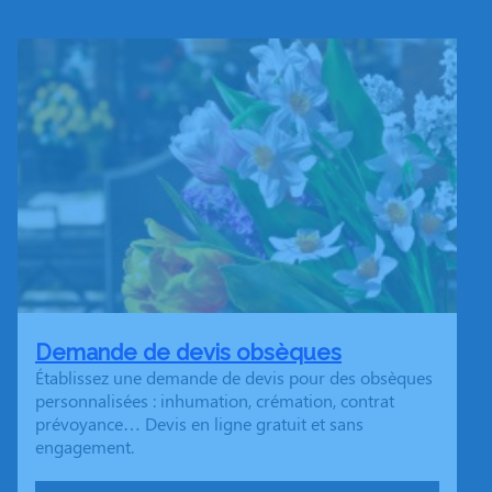
Demande de devis obsèques
Établissez une demande de devis pour des obsèques
personnalisées : inhumation, crémation, contrat
prévoyance… Devis en ligne gratuit et sans
engagement.