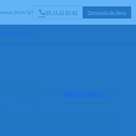
09 74 32 87 81
Demande de devis
anence 24/24 7j/7
PACES HOMMAGES
des familles
prise de pompes funèbres
Awa Funéraire
s’est
er les familles dans l’un des moments les plus
 être cher. Fondée avec la volonté d’apporter un
e, notre maison funéraire s’est construite autour
dignité et l’écoute. Au fil des années, nous avons