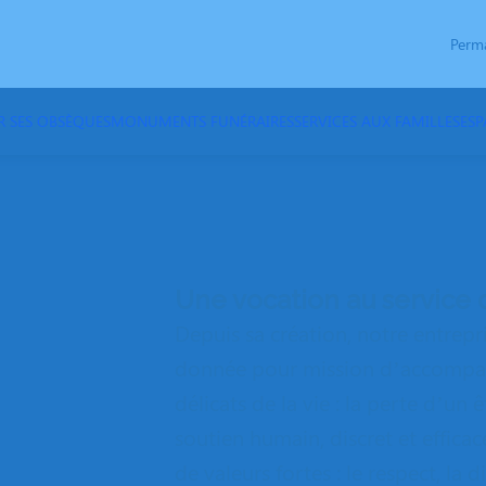
Perm
R SES OBSÈQUES
MONUMENTS FUNÉRAIRES
SERVICES AUX FAMILLES
ES
Une vocation au service 
Depuis sa création, notre entre
donnée pour mission d’accompagn
délicats de la vie : la perte d’un
soutien humain, discret et efficac
de valeurs fortes : le respect, la 