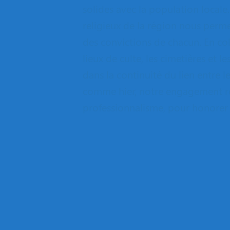
solides avec la population locale.
religieux de la région nous perme
des convictions de chacun. En coll
lieux de culte, les cimetières et 
dans la continuité du lien entre 
comme hier, notre engagement res
professionnalisme, pour honorer 