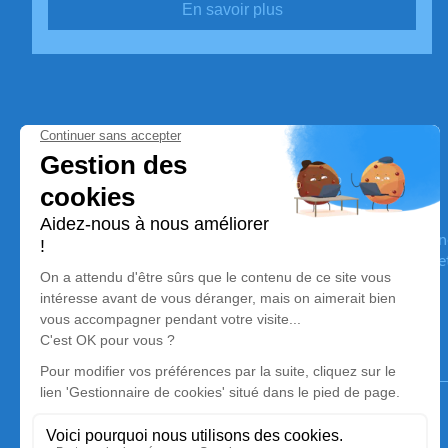
En savoir plus
Awa Funéraire
Nos équipes vous aident à honorer la mémoire de la personn
son souvenir dans le respect de ses volontés, de ses valeurs 
son dernier voyage.
Notre agence
Awa Funéraire
09 74 32 87 81
contact@awa-funeraire.fr
107 avenue Henri Fréville – CS 10704 – 35200 – Rennes