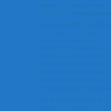
su développer une approche pro
l’écoute des besoins et des souha
Un savoir-faire transmis e
L’histoire de notre entreprise s’in
fruit d’une tradition familiale t
résultat d’un engagement profes
conjuguer expérience, savoir-fa
évolutions des rites funéraires, d
réglementaires, tout en conserva
bienveillance. Cette exigence de
formée et engagée à chaque étap
Un ancrage local et un 
Implantés au cœur de notre territo