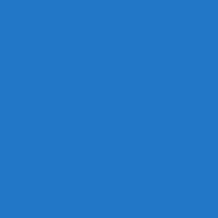
 Notre connaissance du tissu social, culturel et
t d’offrir des services adaptés, dans le respect
aborant étroitement avec les collectivités, les
les crématoriums, nous jouons un rôle essentiel
les familles et leur communauté. Aujourd’hui
te le même : être présents, avec discrétion et
chaque vie avec respect.