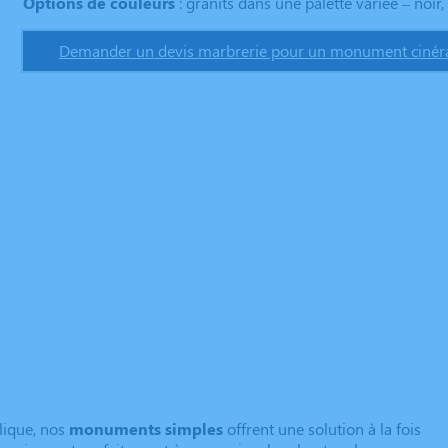
Options de couleurs
: granits dans une palette variée – noir, 
Demander un devis marbrerie pour un monument cinéra
lique, nos
monuments simples
offrent une solution à la fois