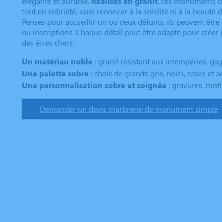
élégante et durable.
Réalisés en granit
, ces monuments c
tout en sobriété, sans renoncer à la solidité ni à la beauté 
Pensés pour accueillir un ou deux défunts, ils peuvent être
ou inscriptions. Chaque détail peut être adapté pour créer
des êtres chers.
Un matériau noble
: granit résistant aux intempéries, gag
Une palette sobre
: choix de granits gris, noirs, roses et a
Une personnalisation sobre et soignée
: gravures, moti
Demander un devis marbrerie de monument simple