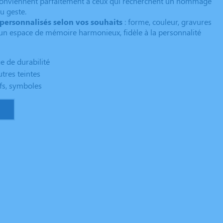
onviennent parfaitement à ceux qui recherchent un hommage
du geste.
personnalisés selon vos souhaits
: forme, couleur, gravures
 un espace de mémoire harmonieux, fidèle à la personnalité
e de durabilité
utres teintes
fs, symboles