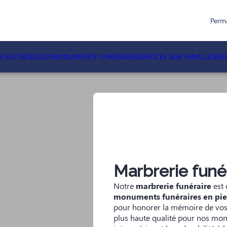
Perm
R SES OBSÈQUES
MONUMENTS FUNÉRAIRES
SERVICES AUX FAMILLES
ES
Marbrerie funé
Notre
marbrerie funéraire
est 
monuments funéraires en pier
pour honorer la mémoire de vos 
plus haute qualité pour nos monu