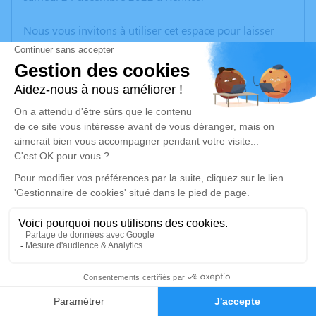
Nous vous invitons à utiliser cet espace pour laisser
vos condoléances, partager des photos souvenirs, une
anecdote ou exprimer vos pensées à travers des
poèmes ou des textes. Cet endroit est un lieu
d'expression dédié à honorer la mémoire de Rahima
HADAD.
Un service de plantation d’arbre hommage est
disponible ici
.
Je rends hommage
Cérémonie religieuse
mercredi 28 décembre 2022 à 10h20
1
Mosquée (Ibn Khaldoun) de Rennes
1 Rue Pierre Semard
Faire-part
Hommages
35200 Rennes