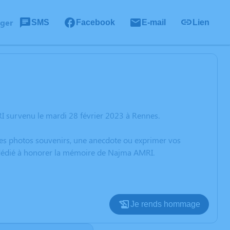
ager
SMS
Facebook
E-mail
Lien
I survenu le mardi 28 février 2023 à Rennes.
 des photos souvenirs, une anecdote ou exprimer vos
n dédié à honorer la mémoire de Najma AMRI.
Je rends hommage