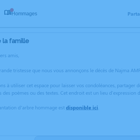
Part
Hommages
0
la famille
hers amis,
grande tristesse que nous vous annonçons le décès de Najma AMR
ns à utiliser cet espace pour laisser vos condoléances, partager
s des poèmes ou des textes. Cet endroit est un lieu d'expressio
lantation d’arbre hommage est
disponible ici
.