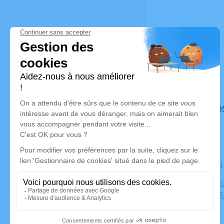
Déroulé de
Le vendred
Centre Cult
Portugal, 3