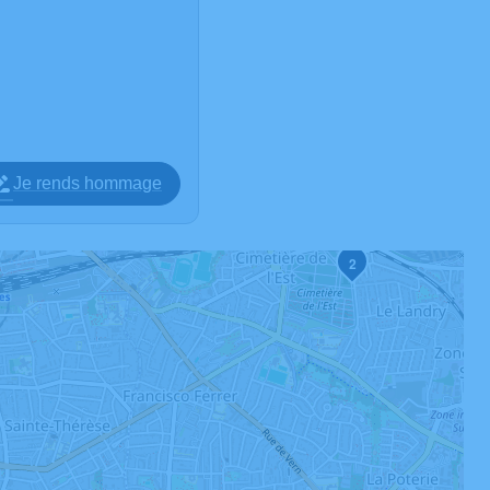
Je rends hommage
2