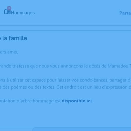
8
Part
Hommages
la famille
hers amis,
grande tristesse que nous vous annonçons le décès de Mamadou
ns à utiliser cet espace pour laisser vos condoléances, partager
rs des poèmes ou des textes. Cet endroit est un lieu d'expressi
lantation d’arbre hommage est
disponible ici
.