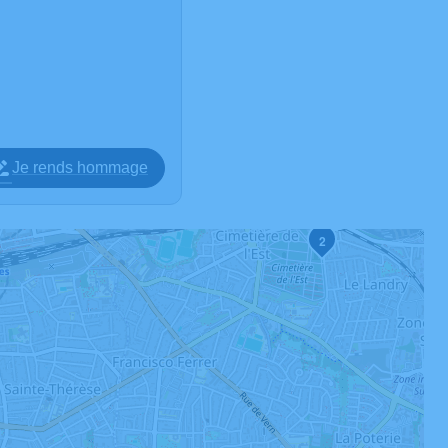
Je rends hommage
2