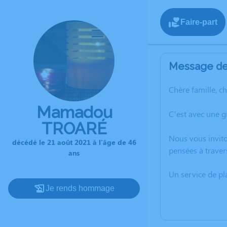
Faire-part
Message de 
Chère famille, c
Mamadou
C’est avec une 
TROARÉ
Nous vous invito
décédé le 21 août 2021 à l'âge de 46
pensées à trave
ans
Un service de p
Je rends hommage