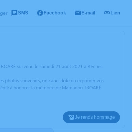
ager
SMS
Facebook
E-mail
Lien
 TROARÉ survenu le samedi 21 août 2021 à Rennes.
 des photos souvenirs, une anecdote ou exprimer vos
on dédié à honorer la mémoire de Mamadou TROARÉ.
Je rends hommage