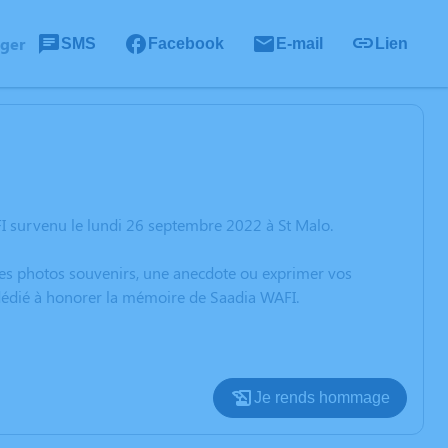
ager
SMS
Facebook
E-mail
Lien
I survenu le lundi 26 septembre 2022 à St Malo.
 des photos souvenirs, une anecdote ou exprimer vos
 dédié à honorer la mémoire de Saadia WAFI.
Je rends hommage