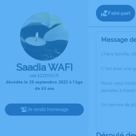
Faire-part
Message de 
Chère famille, c
Saadia WAFI
C’est avec une g
née EZZEYOUTI
décédée le 26 septembre 2022 à l'âge
Nous vous invito
de 63 ans
pensées à traver
Un service de p
Je rends hommage
Déroulé de