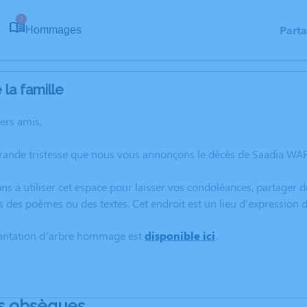
2
Part
Hommages
la famille
hers amis,
rande tristesse que nous vous annonçons le décès de Saadia WAF
ns à utiliser cet espace pour laisser vos condoléances, partager
s des poèmes ou des textes. Cet endroit est un lieu d'expression
lantation d’arbre hommage est
disponible ici
.
s obsèques