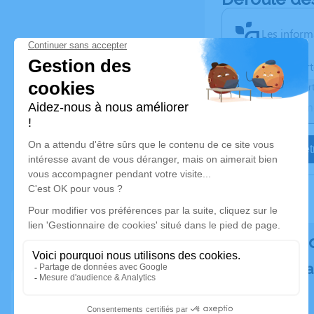
Les inform
Activez une aler
Recevoir une aler
Je veux êtr
Rendez h
Plantez un a