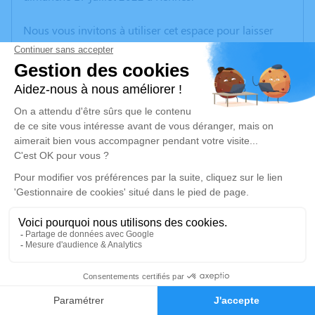
Nous vous invitons à utiliser cet espace pour laisser
vos condoléances, partager des photos souvenirs, une
anecdote ou exprimer vos pensées à travers des
poèmes ou des textes. Cet endroit est un lieu
d'expression dédié à honorer la mémoire de Didier
FAUGER.
Un service de plantation d’arbre hommage est
disponible ici
.
Je rends hommage
Cérémonie religieuse
mercredi 20 juillet 2022 à 14h10
2
Mosquée (Ibn Khaldoun) de Rennes
1 Rue Pierre Semard
Faire-part
Hommages
35200 Rennes