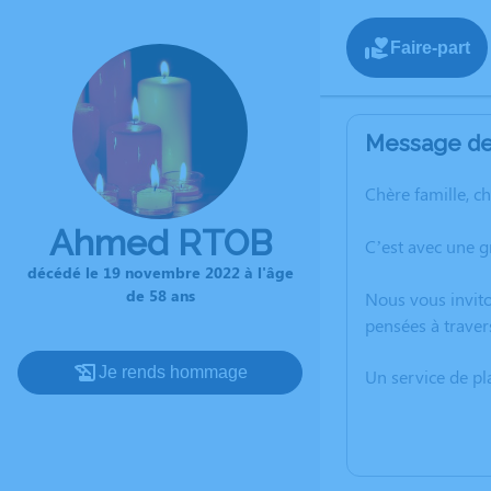
Faire-part
Message de 
Chère famille, c
Ahmed RTOB
C’est avec une 
décédé le 19 novembre 2022 à l'âge
de 58 ans
Nous vous invito
pensées à traver
Je rends hommage
Un service de p