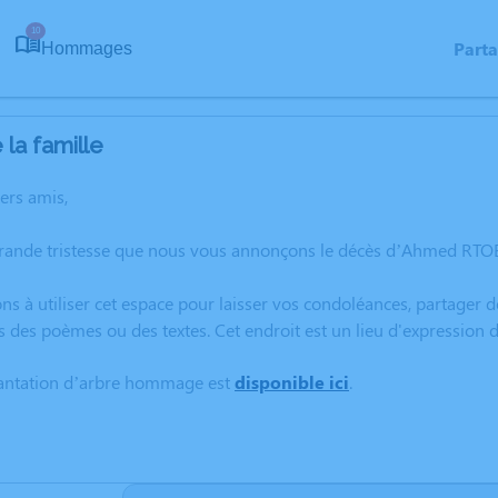
10
Part
Hommages
la famille
hers amis,
grande tristesse que nous vous annonçons le décès d’Ahmed RT
ns à utiliser cet espace pour laisser vos condoléances, partager
s des poèmes ou des textes. Cet endroit est un lieu d'expressio
lantation d’arbre hommage est
disponible ici
.