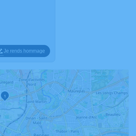
Je rends hommage
1