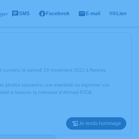
ager
SMS
Facebook
E-mail
Lien
OB survenu le samedi 19 novembre 2022 à Rennes.
 des photos souvenirs, une anecdote ou exprimer vos
n dédié à honorer la mémoire d’Ahmed RTOB.
Je rends hommage