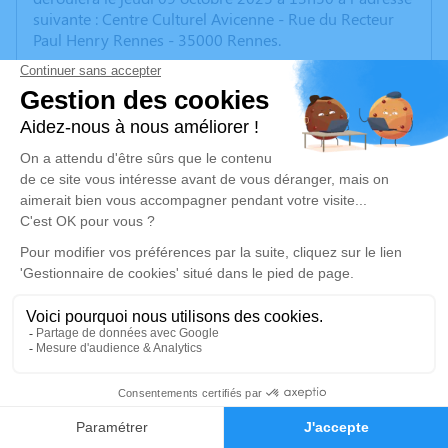
suivante : Centre Culturel Avicenne - Rue du Recteur
Paul Henry Rennes - 35000 Rennes.
Nous vous invitons à utiliser cet espace pour laisser
vos condoléances, partager des photos souvenirs, une
anecdote ou exprimer vos pensées à travers des
poèmes ou des textes. Cet endroit est un lieu
d'expression dédié à honorer la mémoire d’Ahmad EL
CHAAR.
Je rends hommage
Cérémonie religieuse
jeudi 09 octobre 2025 à 13h50
Centre Culturel Avicenne de Rennes
Rue du Recteur Paul Henry Rennes
31
35000 Rennes
Faire-part
Hommages